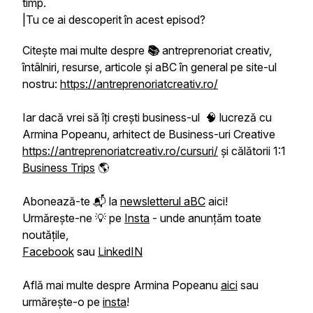
timp.
|Tu ce ai descoperit în acest episod?
Citește mai multe despre
📚
antreprenoriat creativ,
întâlniri, resurse, articole și aBC în general pe site-ul
nostru:
https://antreprenoriatcreativ.ro/
Iar dacă vrei să îți crești business-ul 🧠 lucreză cu
Armina Popeanu, arhitect de Business-uri Creative
https://antreprenoriatcreativ.ro/cursuri/
și călătorii 1:1
Business Trips
🌎
Abonează-te 📬 la
newsletterul aBC
aici!
Urmărește-ne 💡 pe
Insta
- unde anunțăm toate
noutățile,
Facebook
sau
LinkedIN
Află mai multe despre Armina Popeanu
aici
sau
urmărește-o pe
insta
!