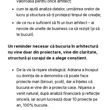
valoroasă pentru orice arhitect;
cum te ajută analiza datelor, urmărirea orelor de
lucru și structura să-ți protejezi timpul de creație;
de ce nu e suficient să fii un bun arhitect – ai
nevoie de unelte de business ca să reziști (și să
te bucuri).
Un reminder necesar că bucuria în arhitectură
nu vine doar din proiectare, vine din claritate,
structură și curajul de a alege conștient.
De la vis la nișare strategică: Adriana a început
cu dorința de a demonstra că poate face
proiecte mari (birouri, școli), dar a înțeles că
bucuria ei vine din a proiecta case. Nișarea a
venit natural, după analiză financiară și reflecție
sinceră, iar acum lucrează doar 10 proiecte pe
an, 100% bucurie.