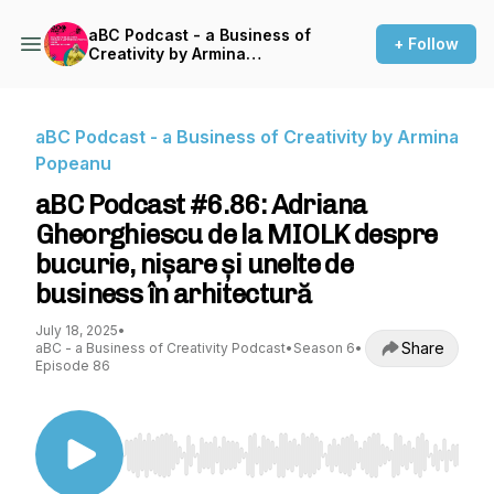
aBC Podcast - a Business of
+ Follow
Creativity by Armina
Popeanu
aBC Podcast - a Business of Creativity by Armina
Popeanu
aBC Podcast #6.86: Adriana
Gheorghiescu de la MIOLK despre
bucurie, nișare și unelte de
business în arhitectură
July 18, 2025
•
Share
aBC - a Business of Creativity Podcast
•
Season 6
•
Episode 86
Use Left/Right to seek, Home/End to jump to st