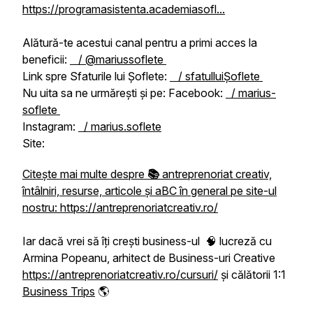
https://programasistenta.academiasofl...
Alătură-te acestui canal pentru a primi acces la
beneficii:
/ @mariussoflete
Link spre Sfaturile lui Șoflete:
/ sfatulluiȘoflete
Nu uita sa ne urmărești și pe: Facebook:
/ marius-
soflete
Instagram:
/ marius.soflete
Site:
Citește mai multe despre
📚
antreprenoriat creativ,
întâlniri, resurse, articole și aBC în general pe site-ul
nostru:
https://antreprenoriatcreativ.ro/
Iar dacă vrei să îți crești business-ul 🧠 lucreză cu
Armina Popeanu, arhitect de Business-uri Creative
https://antreprenoriatcreativ.ro/cursuri/
și călătorii 1:1
Business Trips
🌎