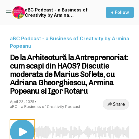
aBC Podcast - a Business of
+ Follow
Creativity by Armina
Popeanu
aBC Podcast - a Business of Creativity by Armina
Popeanu
De la Arhitectură la Antreprenoriat:
cum scapi din HAOS? Discutie
moderata de Marius Soflete, cu
Adriana Gheorghiescu, Armina
Popeanu si Igor Rotaru
April 23, 2025
•
Share
aBC - a Business of Creativity Podcast
Use Left/Right to seek, Home/End to jump to st