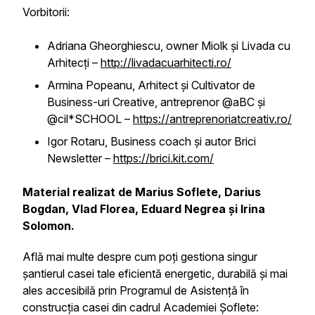
Vorbitorii:
Adriana Gheorghiescu, owner Miolk și Livada cu
Arhitecți –
http://livadacuarhitecti.ro/
Armina Popeanu, Arhitect și Cultivator de
Business-uri Creative, antreprenor @aBC și
@cil*SCHOOL –
https://antreprenoriatcreativ.ro/
Igor Rotaru, Business coach și autor Brici
Newsletter –
https://brici.kit.com/
Material realizat de Marius Soflete, Darius
Bogdan, Vlad Florea, Eduard Negrea și Irina
Solomon.
Află mai multe despre cum poți gestiona singur
șantierul casei tale eficientă energetic, durabilă și mai
ales accesibilă prin Programul de Asistență în
construcția casei din cadrul Academiei Șoflete: